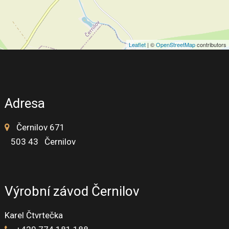
Leaflet
| ©
OpenStreetMap
contributors
Adresa
Černilov 671
503 43 Černilov
Výrobní závod Černilov
Karel Čtvrtečka