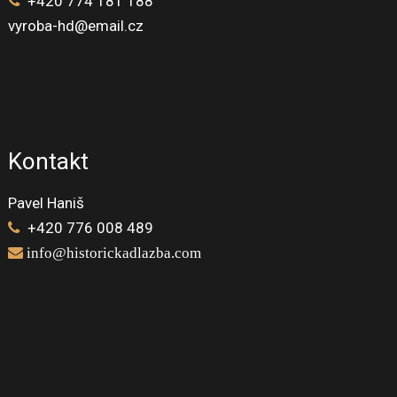
+4
20 774 181 188
vyroba-hd@email.cz
Kontakt
Pavel Haniš
+4
20 776 008 489
info@historickadlazba.com